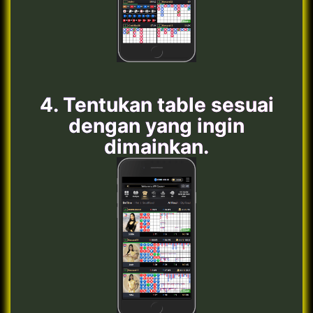
4. Tentukan table sesuai
dengan yang ingin
dimainkan.