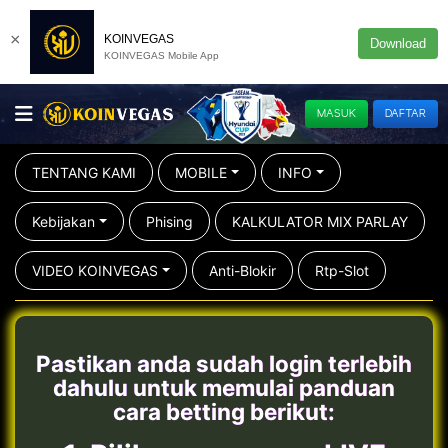
×
KOINVEGAS
Download
KOINVEGAS Mobile App
MASUK
DAFTAR
TENTANG KAMI
MOBILE
INFO
Kebijakan
Phising
KALKULATOR MIX PARLAY
VIDEO KOINVEGAS
Anti-Blokir
Rtp-Slot
Pastikan anda sudah login terlebih
dahulu untuk memulai panduan
cara betting berikut: