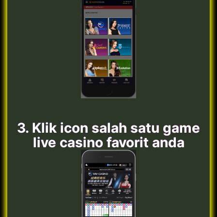
3. Klik icon salah satu game
live casino favorit anda