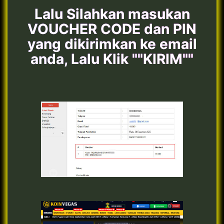
Lalu Silahkan masukan
VOUCHER CODE dan PIN
yang dikirimkan ke email
anda, Lalu Klik ""KIRIM""