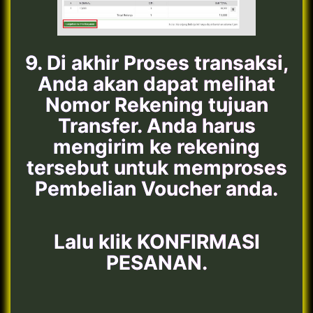
9. Di akhir Proses transaksi,
Anda akan dapat melihat
Nomor Rekening tujuan
Transfer. Anda harus
mengirim ke rekening
tersebut untuk memproses
Pembelian Voucher anda.
Lalu klik KONFIRMASI
PESANAN.