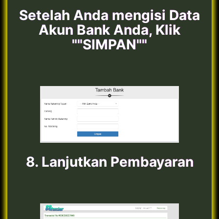
Setelah Anda mengisi Data
Akun Bank Anda, Klik
""SIMPAN""
8. Lanjutkan Pembayaran