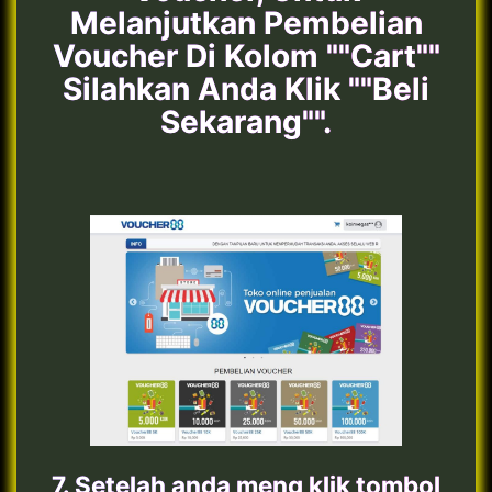
Melanjutkan Pembelian
Voucher Di Kolom ""Cart""
Silahkan Anda Klik ""Beli
Sekarang"".
7. Setelah anda meng klik tombol