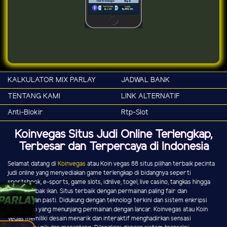
KALKULATOR MIX PARLAY
JADWAL BANK
TENTANG KAMI
LINK ALTERNATIF
Anti-Blokir
Rtp-Slot
Koinvegas Situs Judi Online Terlengkap,
Terbesar dan Terpercaya di Indonesia
Selamat datang di
Koinvegas
atau Koin vegas 88 situs pilihan terbaik pecinta
judi online yang menyediakan game terlengkap di bidangnya seperti
sportsbook, e-sports, game slots, idnlive, togel, live casino, tangkas hingga
game tembak ikan. Situs terbaik dengan permainan paling fair dan
kemenangan pasti. Didukung dengan teknologi terkini dan sistem enkripsi
terlengkap yang menunjang permainan dengan lancar. Koinvegas atau Koin
Vegas memiliki desain menarik dan interaktif menghadirkan sensasi